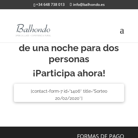
+34 648 738 013
info@balhondo.es
Sorteo de una estancia
de una noche para dos
personas
¡Participa ahora!
[contact-form-7 id=”1406″ title=”Sorteo
20/02/2020″]
FORMAS DE PAGO