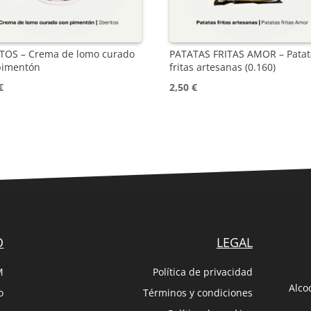
ITOS – Crema de lomo curado
PATATAS FRITAS AMOR – Patat
pimentón
fritas artesanas (0.160)
€
2,50
€
O
LEGAL
M
Política de privacidad
Alco
o
Términos y condiciones