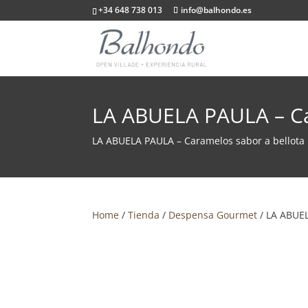
+34 648 738 013
info@balhondo.es
LA ABUELA PAULA – Ca
LA ABUELA PAULA – Caramelos sabor a bellota
Home
/
Tienda
/
Despensa Gourmet
/ LA ABUEL