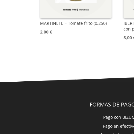
MARTINETE – Tomate frito (0,250)
IBER
con 
2,00
€
5,00
FORMAS DE PAG
Pago con BIZU
Pago en efectiv