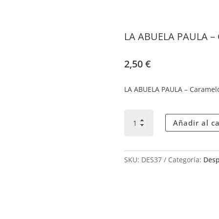
LA ABUELA PAULA –
2,50
€
LA ABUELA PAULA – Caramelos
LA
Añadir al ca
ABUELA
PAULA
–
CARAMELOS
SKU:
DES37
Categoría:
Desp
SABOR
A
BELLOTA
CANTIDAD