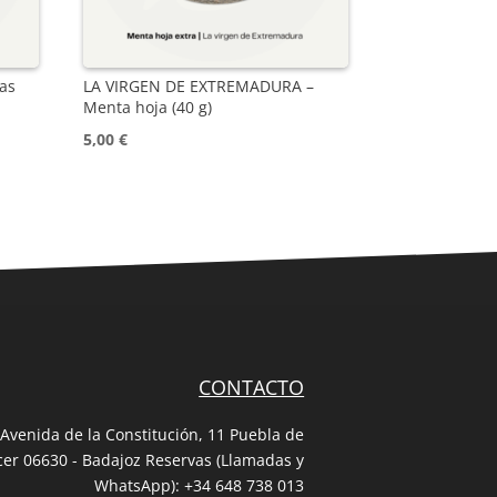
as
LA VIRGEN DE EXTREMADURA –
Menta hoja (40 g)
5,00
€
CONTACTO
Avenida de la Constitución, 11 Puebla de
cer 06630 - Badajoz Reservas (Llamadas y
WhatsApp):
+34 648 738 013