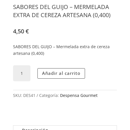
SABORES DEL GUIJO – MERMELADA
EXTRA DE CEREZA ARTESANA (0,400)
4,50
€
SABORES DEL GUIJO – Mermelada extra de cereza
artesana (0,400)
SABORES
Añadir al carrito
DEL
GUIJO
–
MERMELADA
SKU:
DES41
Categoría:
Despensa Gourmet
EXTRA
DE
CEREZA
ARTESANA
(0,400)