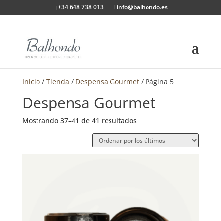
+34 648 738 013
info@balhondo.es
Inicio
/
Tienda
/
Despensa Gourmet
/ Página 5
Despensa Gourmet
Ordenado
Mostrando 37–41 de 41 resultados
por
los
últimos