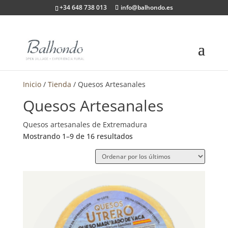
+34 648 738 013
info@balhondo.es
Inicio
/
Tienda
/ Quesos Artesanales
Quesos Artesanales
Quesos artesanales de Extremadura
Ordenado
Mostrando 1–9 de 16 resultados
por
los
últimos