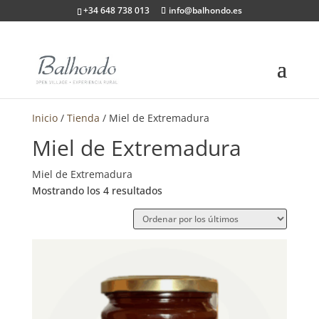
+34 648 738 013
info@balhondo.es
Inicio
/
Tienda
/ Miel de Extremadura
Miel de Extremadura
Miel de Extremadura
Ordenado
Mostrando los 4 resultados
por
los
últimos