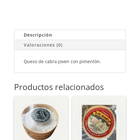
NAVERO
PIMENTÓN
-
QUESO
DE
Descripción
CABRA
Valoraciones (0)
JOVEN
CON
Queso de cabra joven con pimentón.
PIMENTÓN
DE
LA
VERA
Productos relacionados
CANTIDAD