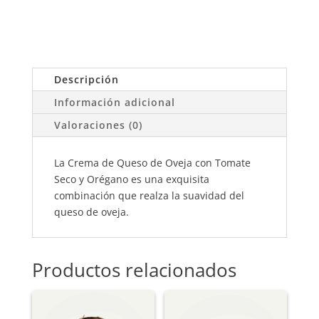
CREMA
DE
QUESO
DE
OVEJA
Descripción
CON
Información adicional
TOMATE
SECO
Valoraciones (0)
Y
ORÉGANO
La Crema de Queso de Oveja con Tomate
(0,100)
Seco y Orégano es una exquisita
CANTIDAD
combinación que realza la suavidad del
queso de oveja.
Productos relacionados