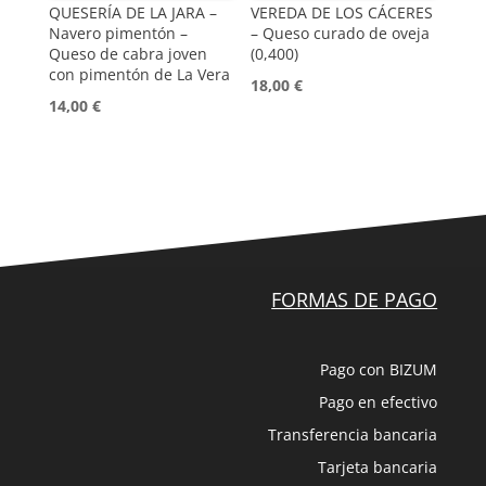
QUESERÍA DE LA JARA –
VEREDA DE LOS CÁCERES
Navero pimentón –
– Queso curado de oveja
Queso de cabra joven
(0,400)
con pimentón de La Vera
18,00
€
14,00
€
FORMAS DE PAGO
Pago con BIZUM
Pago en efectivo
Transferencia bancaria
Tarjeta bancaria