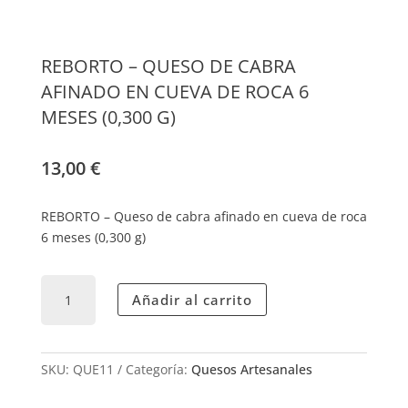
REBORTO – QUESO DE CABRA
AFINADO EN CUEVA DE ROCA 6
MESES (0,300 G)
13,00
€
REBORTO – Queso de cabra afinado en cueva de roca
6 meses (0,300 g)
REBORTO
Añadir al carrito
-
QUESO
DE
CABRA
SKU:
QUE11
Categoría:
Quesos Artesanales
AFINADO